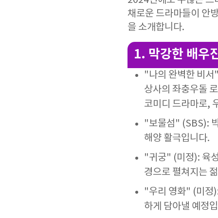
2024년에도 수많은 드
채로운 드라마들이 안방
을 소개합니다.
1. 막강한 배우
"나의 완벽한 비서"
상사의 좌충우돌 로맨
코미디 드라마로,
"보물섬" (SBS)
해양 활극입니다.
"귀궁" (미정): 
경으로 펼쳐지는 젊
"우리 영화" (미정
하게 담아낼 예정입