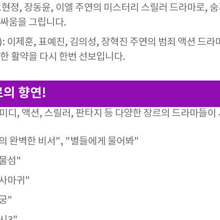
 고현정, 장동윤, 이엘 주연의 미스터리 스릴러 드라마로,
싸움을 그립니다.
): 이제훈, 표예진, 김의성, 장혁진 주연의 범죄 액션 드
한 활약을 다시 한번 선보입니다.
르의 향연!
코미디, 액션, 스릴러, 판타지 등 다양한 장르의 드라마들
의 완벽한 비서", "별들에게 물어봐"
보물섬"
"사마귀"
궁"